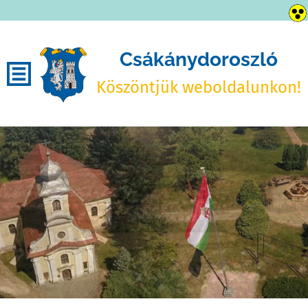
Csákánydoroszló
Köszöntjük weboldalunkon!