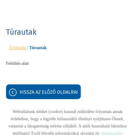
Túrautak
Értékeink
/
Túrautak
Feltöltés alatt
VISSZA AZ ELŐZŐ OLDALRA!
Weboldalunk sütiket (cookie) használ működése folyamán annak
érdekében, hogy a legjobb felhasználói élményt nyújthassa Önnek,
Oldal információk
Adatkezelési tájékoztató
Impresszum
valamint a látogatottság mérése céljából. A sütik használatát bármikor
letilthatja! Erről bővebb információkat olvashat itt:
Adatkezelési