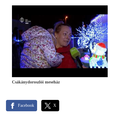
Csákánydoroszlói meseház
Facebook
X