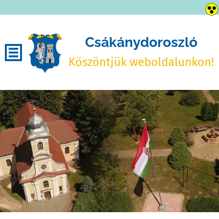
Csákánydoroszló
Köszöntjük weboldalunkon!