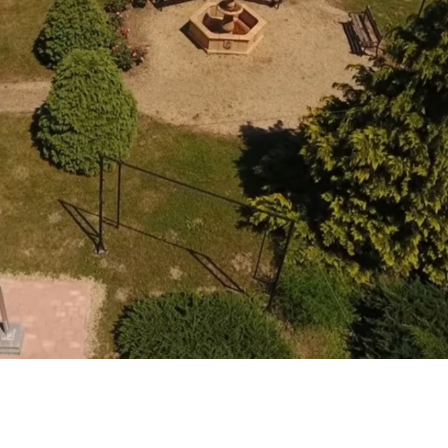
SZABÁLYZAT/RENDEZÉSI
TERV
HIRDETŐTÁBLA
VÁLASZTÁSI
INFORMÁCIÓK 2024
VÁLASZTÁS 2019
KÖZÉRDEKŰ ADATOK
JÁRÁSI HÍREK
EGYESÜLETEK