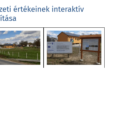
eti értékeinek interaktív
ítása
ÉRTÉKEINK
PÁLYÁZATOK
ELÉRHETŐSÉGEK
GALÉRIA
ENGLISH/DEUTSCH
VIDEÓ GALÉRIA