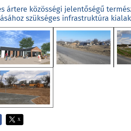
s ártere közösségi jelentőségű termész
sához szükséges infrastruktúra kialak
X