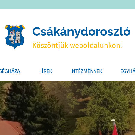
Csákánydoroszló
Köszöntjük weboldalunkon!
SÉGHÁZA
HÍREK
INTÉZMÉNYEK
EGYH