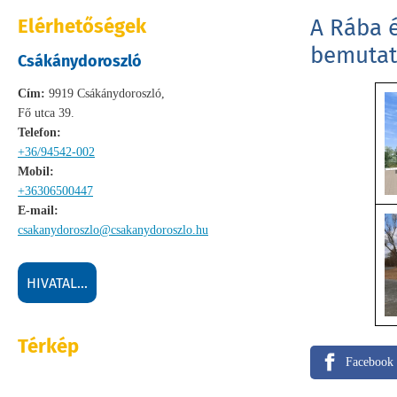
Elérhetőségek
A Rába é
bemutatá
Csákánydoroszló
Cím:
9919 Csákánydoroszló,
Fő utca 39.
Telefon:
+36/94542-002
Mobil:
+36306500447
E-mail:
csakanydoroszlo@csakanydoroszlo.hu
HIVATAL...
Térkép
Facebook