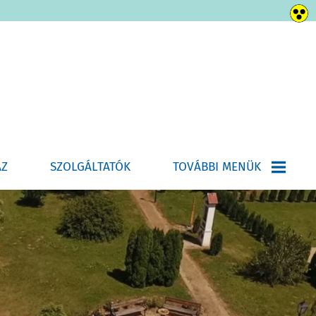
ÁZ
SZOLGÁLTATÓK
TOVÁBBI MENÜK
HÍRLEVÉL-ÚJSÁG
E-ÜGYINTÉZÉS
HELYI ÉPÍTÉSI