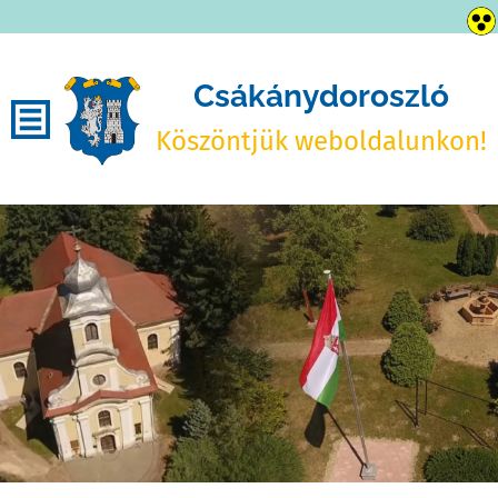
Csákánydoroszló
Köszöntjük weboldalunkon!