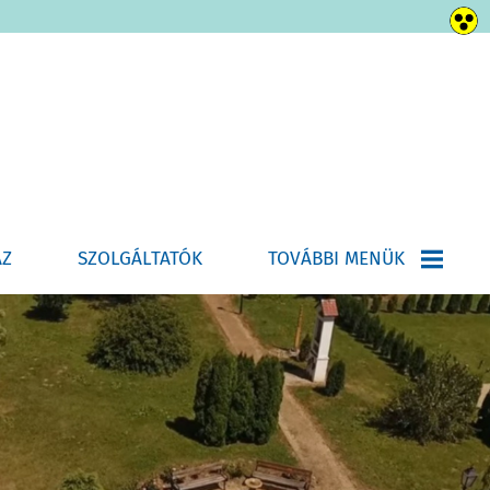
ÁZ
SZOLGÁLTATÓK
TOVÁBBI MENÜK
HÍRLEVÉL-ÚJSÁG
E-ÜGYINTÉZÉS
HELYI ÉPÍTÉSI