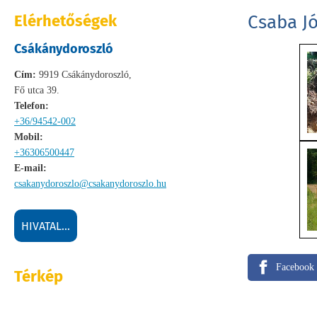
Elérhetőségek
Csaba Jó
Csákánydoroszló
Cím:
9919 Csákánydoroszló,
Fő utca 39.
Telefon:
+36/94542-002
Mobil:
+36306500447
E-mail:
csakanydoroszlo@csakanydoroszlo.hu
HIVATAL...
Facebook
Térkép