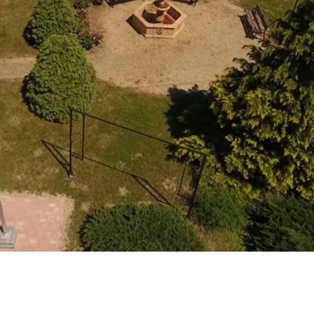
SZABÁLYZAT/RENDEZÉSI
TERV
HIRDETŐTÁBLA
VÁLASZTÁSI
INFORMÁCIÓK 2024
VÁLASZTÁS 2019
KÖZÉRDEKŰ ADATOK
JÁRÁSI HÍREK
EGYESÜLETEK