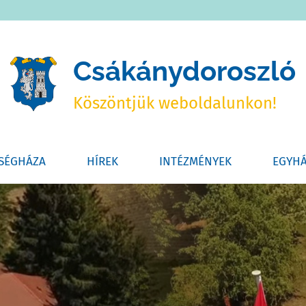
Csákánydoroszló
Köszöntjük weboldalunkon!
SÉGHÁZA
HÍREK
INTÉZMÉNYEK
EGYH