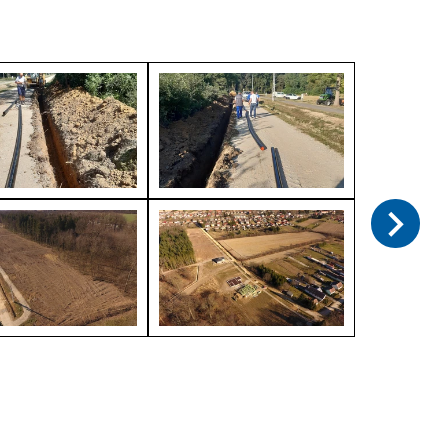
ÉRTÉKEINK
PÁLYÁZATOK
ELÉRHETŐSÉGEK
GALÉRIA
ENGLISH/DEUTSCH
VIDEÓ GALÉRIA