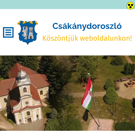
Csákánydoroszló
Köszöntjük weboldalunkon!