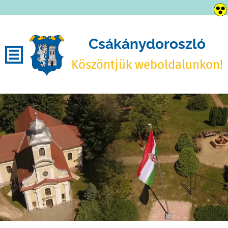
Csákánydoroszló
Köszöntjük weboldalunkon!