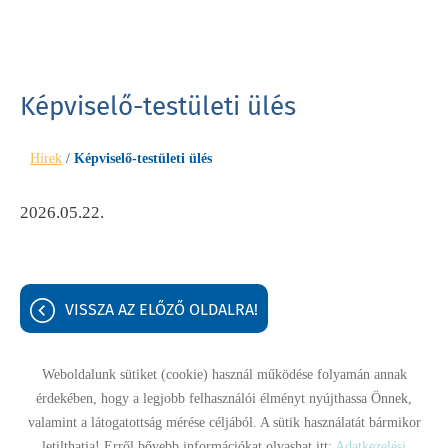
Képviselő-testületi ülés
Hírek
/
Képviselő-testületi ülés
2026.05.22.
VISSZA AZ ELŐZŐ OLDALRA!
Weboldalunk sütiket (cookie) használ működése folyamán annak
érdekében, hogy a legjobb felhasználói élményt nyújthassa Önnek,
Oldal információk
Adatkezelési tájékoztató
Impresszum
valamint a látogatottság mérése céljából. A sütik használatát bármikor
letilthatja! Erről bővebb információkat olvashat itt:
Adatkezelési