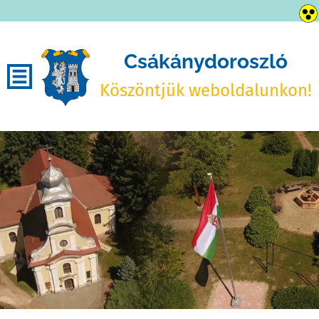
Csákánydoroszló
Köszöntjük weboldalunkon!