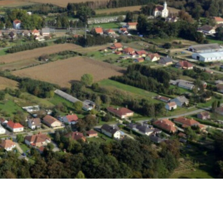
SZABÁLYZAT/RENDEZÉSI
TERV
HIRDETŐTÁBLA
VÁLASZTÁSI
INFORMÁCIÓK 2024
VÁLASZTÁS 2019
KÖZÉRDEKŰ ADATOK
JÁRÁSI HÍREK
EGYESÜLETEK