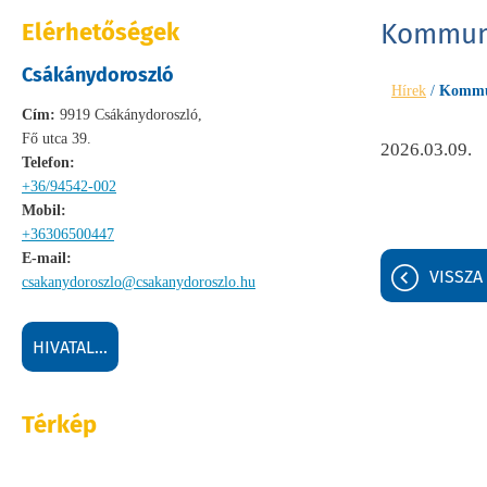
Elérhetőségek
Kommun
Csákánydoroszló
Hírek
/
Kommu
Cím:
9919 Csákánydoroszló,
Fő utca 39.
2026.03.09.
Telefon:
+36/94542-002
Mobil:
+36306500447
E-mail:
VISSZA
csakanydoroszlo@csakanydoroszlo.hu
HIVATAL...
Térkép