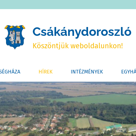
Csákánydoroszló
Köszöntjük weboldalunkon!
SÉGHÁZA
HÍREK
INTÉZMÉNYEK
EGYH