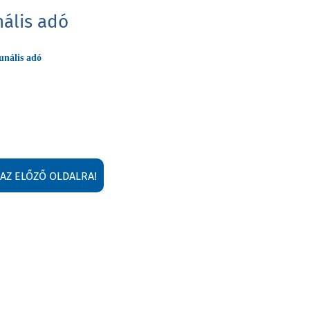
ális adó
nális adó
 AZ ELŐZŐ OLDALRA!