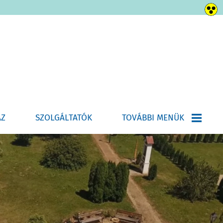
ÁZ
SZOLGÁLTATÓK
TOVÁBBI MENÜK
HÍRLEVÉL-ÚJSÁG
E-ÜGYINTÉZÉS
HELYI ÉPÍTÉSI