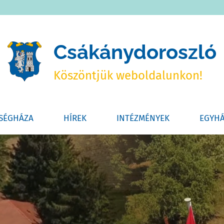
Csákánydoroszló
Köszöntjük weboldalunkon!
SÉGHÁZA
HÍREK
INTÉZMÉNYEK
EGYH