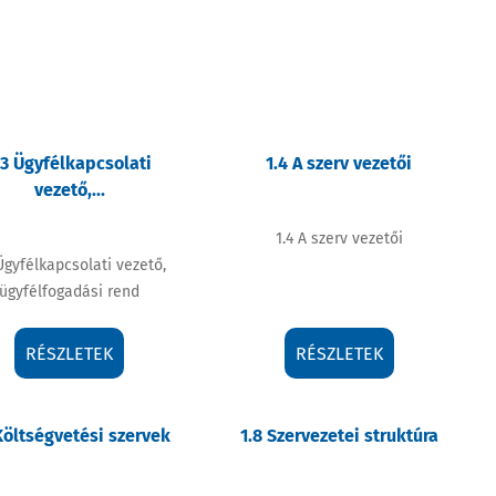
ÉRTÉKEINK
PÁLYÁZATOK
.3 Ügyfélkapcsolati
1.4 A szerv vezetői
vezető,...
ELÉRHETŐSÉGEK
1.4 A szerv vezetői
 Ügyfélkapcsolati vezető,
GALÉRIA
ügyfélfogadási rend
RÉSZLETEK
RÉSZLETEK
ENGLISH/DEUTSCH
VIDEÓ GALÉRIA
 Költségvetési szervek
1.8 Szervezetei struktúra