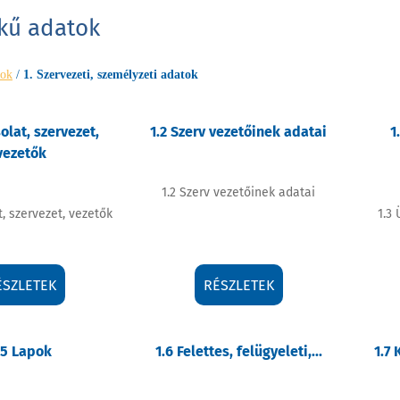
kű adatok
tok
/
1. Szervezeti, személyzeti adatok
olat, szervezet,
1.2 Szerv vezetőinek adatai
1
vezetők
1.2 Szerv vezetőinek adatai
t, szervezet, vezetők
1.3
ÉSZLETEK
RÉSZLETEK
.5 Lapok
1.6 Felettes, felügyeleti,...
1.7