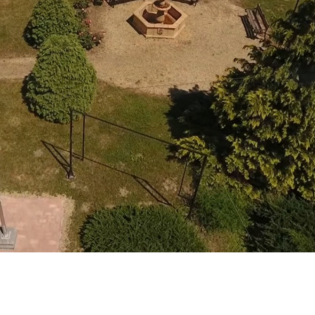
SZABÁLYZAT/RENDEZÉSI
TERV
HIRDETŐTÁBLA
VÁLASZTÁSI
INFORMÁCIÓK 2024
VÁLASZTÁS 2019
KÖZÉRDEKŰ ADATOK
JÁRÁSI HÍREK
EGYESÜLETEK