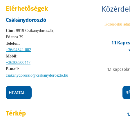
Elérhetőségek
Közérde
Csákánydoroszló
Közérdekű ada
Cím:
9919 Csákánydoroszló,
Fő utca 39.
1.1 Kapcs
Telefon:
+36/94542-002
Mobil:
+36306500447
E-mail:
1.1 Kapcsola
csakanydoroszlo@csakanydoroszlo.hu
HIVATAL...
R
Térkép
1