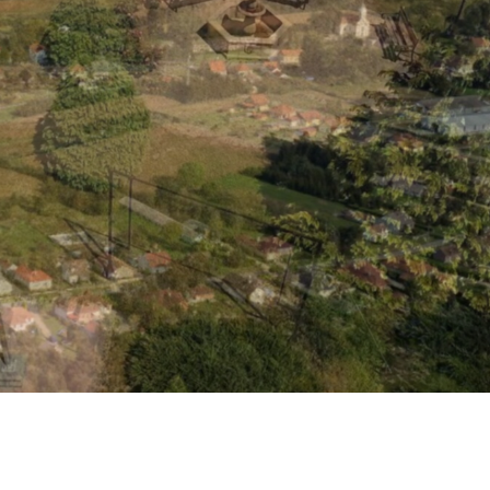
SZABÁLYZAT/RENDEZÉSI
TERV
HIRDETŐTÁBLA
VÁLASZTÁSI
INFORMÁCIÓK 2024
VÁLASZTÁS 2019
KÖZÉRDEKŰ ADATOK
JÁRÁSI HÍREK
EGYESÜLETEK