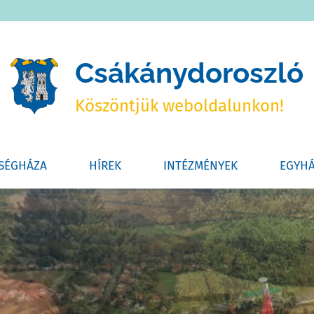
Csákánydoroszló
Köszöntjük weboldalunkon!
SÉGHÁZA
HÍREK
INTÉZMÉNYEK
EGYH