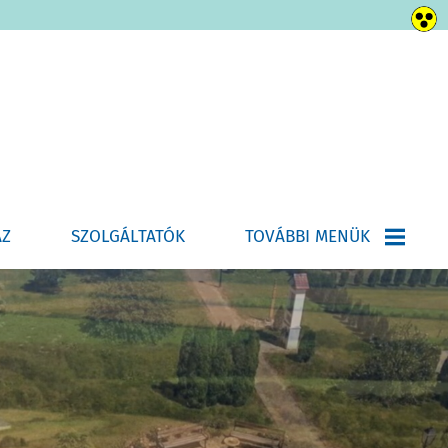
ÁZ
SZOLGÁLTATÓK
TOVÁBBI MENÜK
HÍRLEVÉL-ÚJSÁG
E-ÜGYINTÉZÉS
HELYI ÉPÍTÉSI