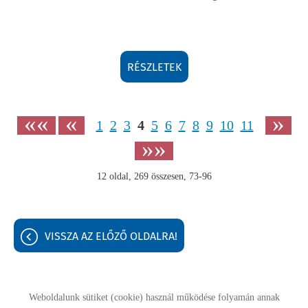
RÉSZLETEK
««
«
»
1
2
3
4
5
6
7
8
9
10
11
»»
12
oldal,
269
összesen,
73-96
VISSZA AZ ELŐZŐ OLDALRA!
Weboldalunk sütiket (cookie) használ működése folyamán annak