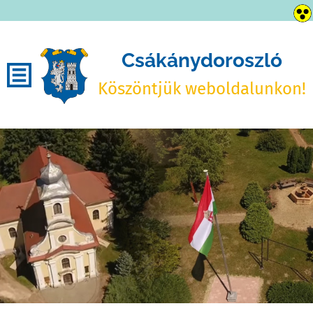
Csákánydoroszló
Köszöntjük weboldalunkon!