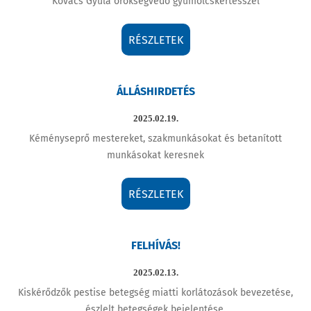
Kovács Gyula örökségvédő gyűmölcskertésszel
RÉSZLETEK
ÁLLÁSHIRDETÉS
2025.02.19.
Kéményseprő mestereket, szakmunkásokat és betanított
munkásokat keresnek
RÉSZLETEK
FELHÍVÁS!
2025.02.13.
Kiskérődzők pestise betegség miatti korlátozások bevezetése,
észlelt betegségek bejelentése.