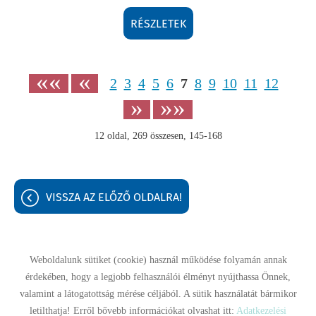
RÉSZLETEK
««
«
2
3
4
5
6
7
8
9
10
11
12
»
»»
12
oldal,
269
összesen,
145-168
VISSZA AZ ELŐZŐ OLDALRA!
Weboldalunk sütiket (cookie) használ működése folyamán annak
érdekében, hogy a legjobb felhasználói élményt nyújthassa Önnek,
Oldal információk
Adatkezelési tájékoztató
Impresszum
valamint a látogatottság mérése céljából. A sütik használatát bármikor
letilthatja! Erről bővebb információkat olvashat itt:
Adatkezelési
Sütik kezelése
Akadálymentesítési nyilatkozat