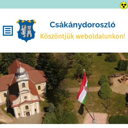
Csákánydoroszló
Köszöntjük weboldalunkon!