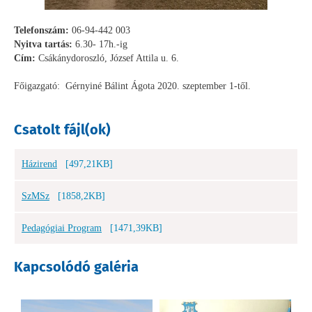
Telefonszám:
06-94-442 003
Nyitva tartás:
6.30- 17h.-ig
Cím:
Csákánydoroszló, József Attila u. 6.
Főigazgató: Gérnyiné Bálint Ágota 2020. szeptember 1-től.
Csatolt fájl(ok)
Házirend
[497,21KB]
SzMSz
[1858,2KB]
Pedagógiai Program
[1471,39KB]
Kapcsolódó galéria