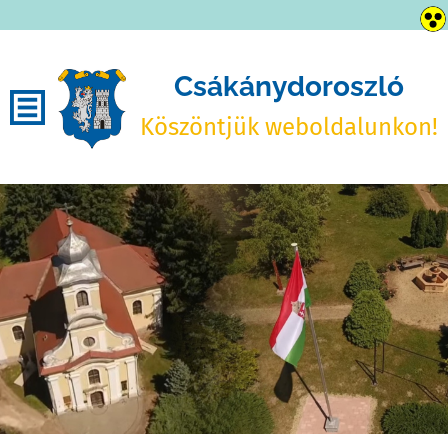
Csákánydoroszló
Köszöntjük weboldalunkon!